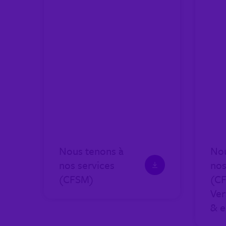
Nous tenons à
Nou
nos services
nos
(CFSM)
(C
Ver
& e