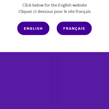
nnez-nous
Placement chez
Click below for the English website
re opinion!
un proche
Cliquez ci-dessous pour le site français
rmulaire de
(CFSM)
mmentaires
ENGLISH
FRANÇAIS
SM)