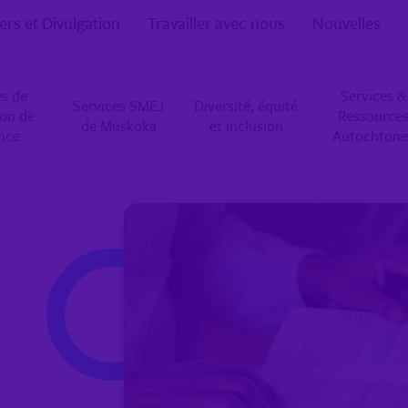
ers et Divulgation
Travailler avec nous
Nouvelles
es de
Services &
Services SMEJ
Diversité, équité
ion de
Ressource
de Muskoka
et inclusion
ance
Autochtone