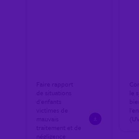
Faire rapport
Co
de situations
le 
d'enfants
bie
victimes de
l'e
mauvais
(U
traitement et de
négligence