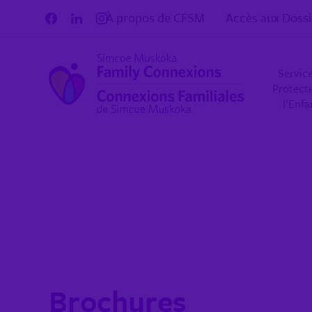
Aller au contenu
À propos de CFSM
Accès aux Dossi
Servic
Protect
l’Enf
Brochures