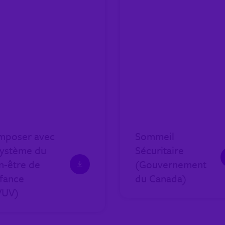
mposer avec
Sommeil
système du
Sécuritaire
n-être de
(Gouvernement
nfance
du Canada)
VUV)