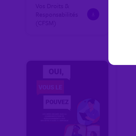
Vos Droits &
Do
Responsabilités
vot
(CFSM)
(Fo
co
CF