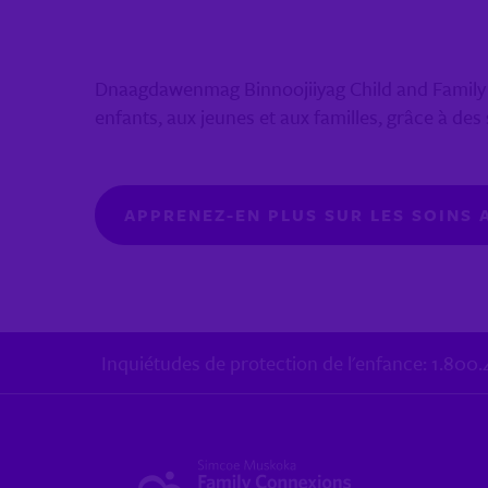
Dnaagdawenmag Binnoojiiyag Child and Family S
enfants, aux jeunes et aux familles, grâce à des 
APPRENEZ-EN PLUS SUR LES SOINS 
Inquiétudes de protection de l'enfance: 1.80