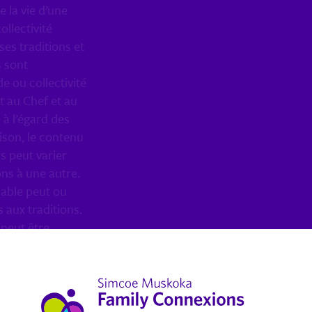
e la vie d’une
ollectivité
es traditions et
s sont
e ou collectivité
t au Chef et au
é à l’égard des
aison, le contenu
s peut varier
ns à une autre.
sable peut ou
 aux traditions.
 peut être
 la bande de
 fourniront des
tion d’une
mes aux