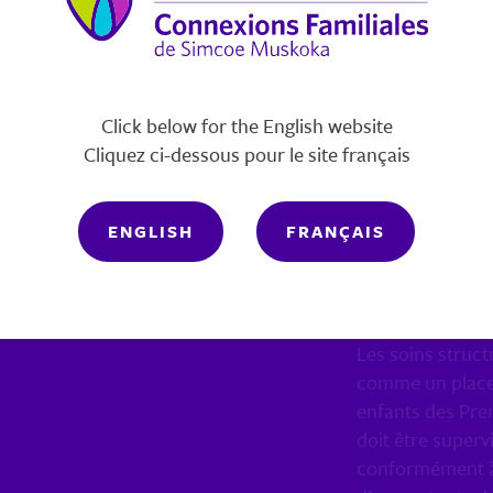
Click below for the English website
Cliquez ci-dessous pour le site français
SOINS
CONFO
ENGLISH
FRANÇAIS
TRADI
Les soins struc
comme un placem
enfants des Prem
doit être superv
conformément à 