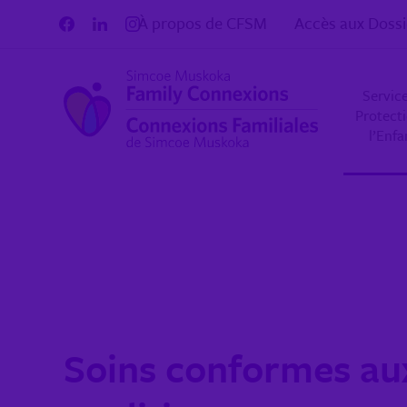
Aller au contenu
À propos de CFSM
Accès aux Dossi
Servic
Protect
l’Enf
Soins conformes au