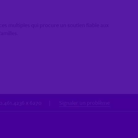
s multiples qui procure un soutien fiable aux
familles.
00.461.4236 x 6270
|
Signaler un problème