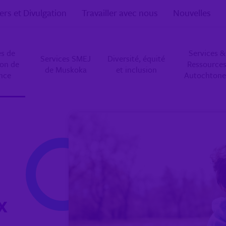
ers et Divulgation
Travailler avec nous
Nouvelles
es de
Services &
Services SMEJ
Diversité, équité
ion de
Ressource
de Muskoka
et inclusion
ance
Autochtone
x