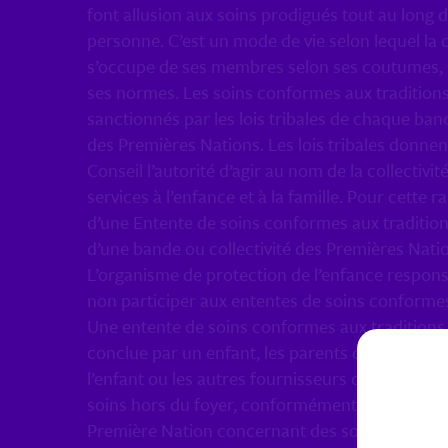
font allusion aux soins prodigués tout au long d
personne. C’est un mode de vie selon lequel la c
s’occupe de ses membres selon ses coutumes, s
ses normes. Les soins conformes aux tradition
sanctionnés par les lois tribales de chaque band
des Premières Nations. Les lois tribales donnen
Conseil l’autorité d’agir au nom de la collectivit
services à l’enfance et à la famille. Pour cette r
d’une Entente de soins conformes aux tradition
d’une bande ou collectivité des Premières Natio
L’organisme de protection de l’enfance respon
non participer aux ententes de soins conformes
Une entente de soins conformes aux traditions
conclue par un enfant, les parents d’un enfant,
l’enfant ou les autres fournisseurs de soins qui
soins hors du foyer, conformément à la déclara
Première Nation concernant des soins confor