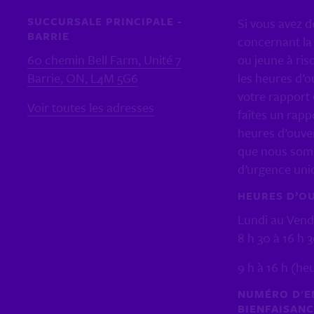
SUCCURSALE PRINCIPALE -
Si vous avez d
BARRIE
concernant la 
60 chemin Bell Farm, Unité 7
ou jeune à ris
Barrie, ON, L4M 5G6
les heures d’o
votre rapport 
Voir toutes les adresses
faîtes un rapp
heures d’ouver
que nous som
d’urgence un
HEURES D’O
Lundi au Vend
8 h 30 à 16 h 
9 h à 16 h (he
NUMÉRO D'E
BIENFAISAN