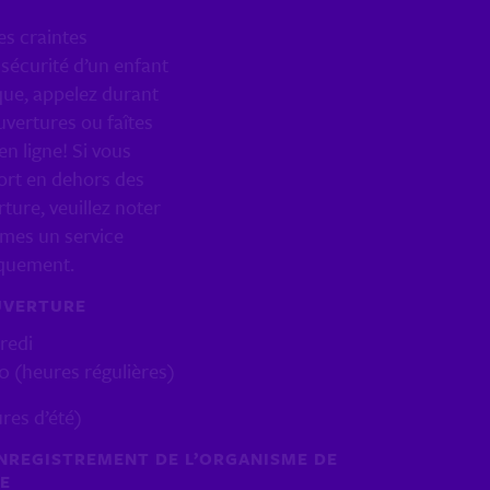
es craintes
sécurité d’un enfant
que, appelez durant
uvertures ou faîtes
en ligne! Si vous
ort en dehors des
ture, veuillez noter
mes un service
iquement.
UVERTURE
redi
30 (heures régulières)
ures d’été)
NREGISTREMENT DE L’ORGANISME DE
CE