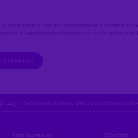
ervices est un organisme autochtone de bien-être à service
services enveloppants fondés sur la culture et axés sur les 
ALTERNATIFS
0.461.4236 - Santé mentale (non urgent) pour Muskoka: 1.8
Nos bureaux
Contact