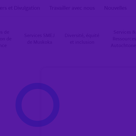
ers et Divulgation
Travailler avec nous
Nouvelles
es de
Services &
Services SMEJ
Diversité, équité
ion de
Ressource
de Muskoka
et inclusion
ance
Autochtone