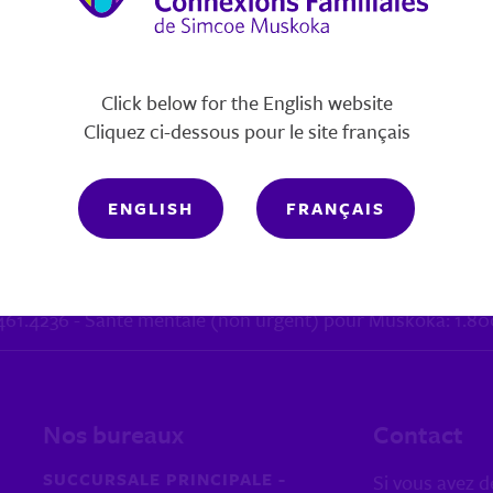
e agence suit les conseils de la Santé Publique, dont la pr
ur avec les informations les plus récentes, allez voir le site
s premiers besoins et aider à réduire l’impact de la pandém
Click below for the English website
Cliquez ci-dessous pour le site français
auté dans le besoin, veuillez faire vos dons au
Fond de Prem
ENGLISH
FRANÇAIS
0.461.4236 - Santé mentale (non urgent) pour Muskoka: 1.8
Nos bureaux
Contact
SUCCURSALE PRINCIPALE -
Si vous avez d