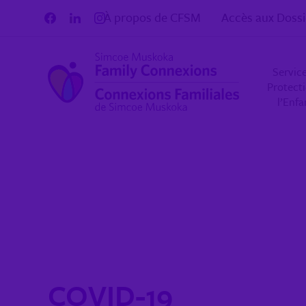
Aller au contenu
À propos de CFSM
Accès aux Dossi
Servic
Protect
l’Enf
COVID-19