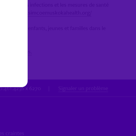
évention des infections et les mesures de santé
https://www.simcoemuskokahealth.org/
ie sur les enfants, jeunes et familles dans le
iers Besoins.
00.461.4236 x 6270
|
Signaler un problème
es craintes