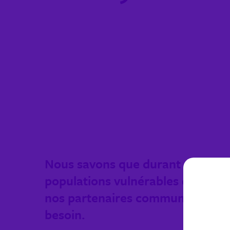
Nous savons que durant des périod
populations vulnérables dans no
nos partenaires communautaires, 
besoin.