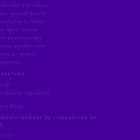
sécurité d’un enfant
que, appelez durant
uvertures ou faîtes
en ligne! Si vous
ort en dehors des
ture, veuillez noter
mes un service
iquement.
UVERTURE
redi
30 (heures régulières)
ures d’été)
NREGISTREMENT DE L’ORGANISME DE
CE
R0001