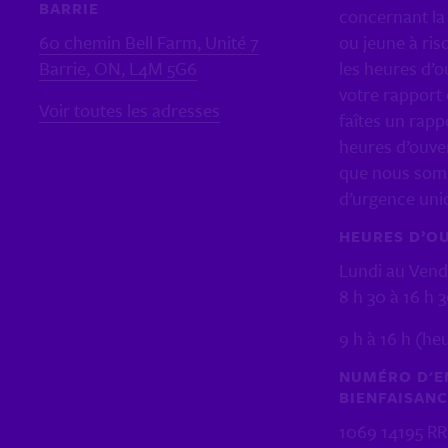
BARRIE
concernant la 
60 chemin Bell Farm, Unité 7
ou jeune à ris
Barrie, ON, L4M 5G6
les heures d’o
votre rapport 
Voir toutes les adresses
faîtes un rapp
heures d’ouver
que nous som
d’urgence un
HEURES D’O
Lundi au Vend
8 h 30 à 16 h 
9 h à 16 h (he
NUMÉRO D'E
BIENFAISAN
1069 14195 R