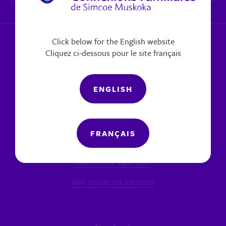
x 6270
|
Signaler un problème
Click below for the English website
Cliquez ci-dessous pour le site français
ENGLISH
Nos bureaux
FRANÇAIS
SUCCURSALE PRINCIPALE - BARRIE
60 chemin Bell Farm, Unité 7
Barrie, ON, L4M 5G6
Voir toutes les adresses