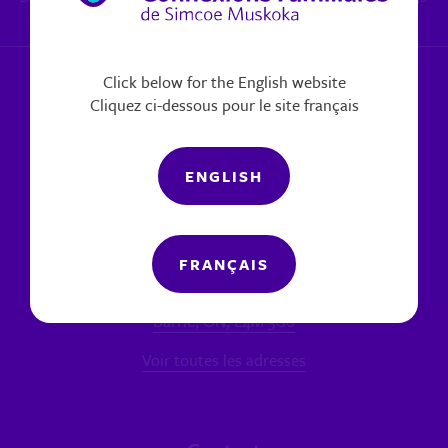
x 6270
|
Signaler un problème
Click below for the English website
Cliquez ci-dessous pour le site français
ENGLISH
Nos bureaux
FRANÇAIS
SUCCURSALE PRINCIPALE - BARRIE
60 chemin Bell Farm, Unité 7
Barrie, ON, L4M 5G6
Voir toutes les adresses