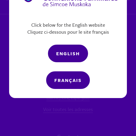
x 6270
|
Signaler un problème
Click below for the English website
Cliquez ci-dessous pour le site français
ENGLISH
Nos bureaux
FRANÇAIS
SUCCURSALE PRINCIPALE - BARRIE
60 chemin Bell Farm, Unité 7
Barrie, ON, L4M 5G6
Voir toutes les adresses