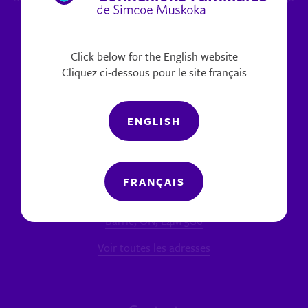
x 6270
|
Signaler un problème
Click below for the English website
Cliquez ci-dessous pour le site français
ENGLISH
Nos bureaux
FRANÇAIS
SUCCURSALE PRINCIPALE - BARRIE
60 chemin Bell Farm, Unité 7
Barrie, ON, L4M 5G6
Voir toutes les adresses