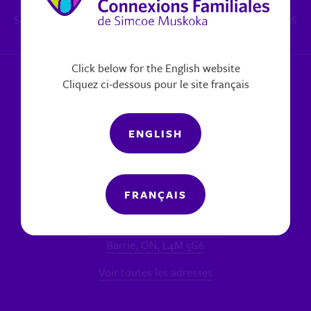
Inquiétudes de protection de l'enfance: 1.800.461.4236 -
Santé mentale (non urgent) pour Muskoka: 1.800.461.4236
x 6270
|
Signaler un problème
Click below for the English website
Cliquez ci-dessous pour le site français
ENGLISH
Nos bureaux
FRANÇAIS
SUCCURSALE PRINCIPALE - BARRIE
60 chemin Bell Farm, Unité 7
Barrie, ON, L4M 5G6
Voir toutes les adresses